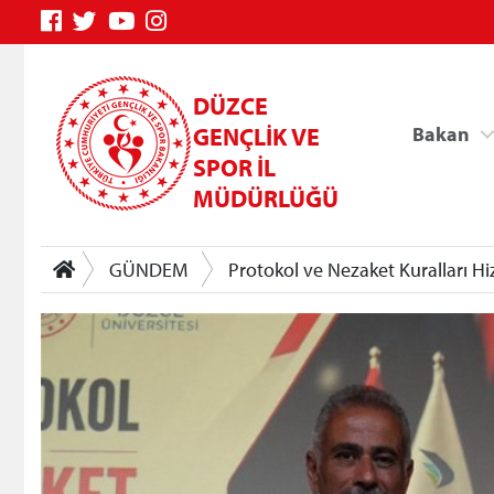
DÜZCE
GENÇLİK VE
Bakan
SPOR İL
MÜDÜRLÜĞÜ
GÜNDEM
Protokol ve Nezaket Kuralları Hiz
Genç Bilgi Sistemi