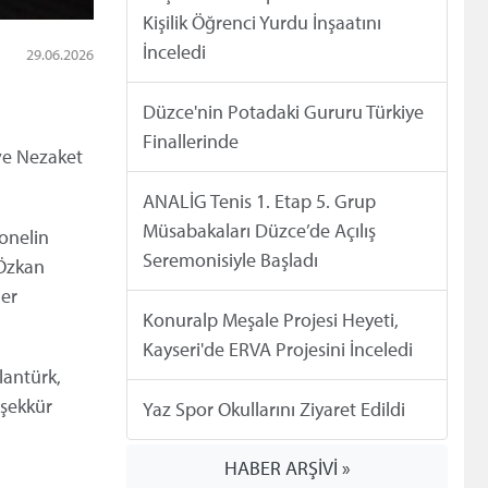
Kişilik Öğrenci Yurdu İnşaatını
İnceledi
29.06.2026
Düzce'nin Potadaki Gururu Türkiye
Finallerinde
ve Nezaket
ANALİG Tenis 1. Etap 5. Grup
Müsabakaları Düzce’de Açılış
sonelin
Seremonisiyle Başladı
 Özkan
ler
Konuralp Meşale Projesi Heyeti,
Kayseri'de ERVA Projesini İnceledi
lantürk,
eşekkür
Yaz Spor Okullarını Ziyaret Edildi
HABER ARŞİVİ »