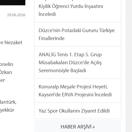
Kişilik Öğrenci Yurdu İnşaatını
İnceledi
29.06.2026
Düzce'nin Potadaki Gururu Türkiye
Finallerinde
ve Nezaket
ANALİG Tenis 1. Etap 5. Grup
Müsabakaları Düzce’de Açılış
sonelin
Seremonisiyle Başladı
 Özkan
ler
Konuralp Meşale Projesi Heyeti,
Kayseri'de ERVA Projesini İnceledi
lantürk,
eşekkür
Yaz Spor Okullarını Ziyaret Edildi
HABER ARŞİVİ »