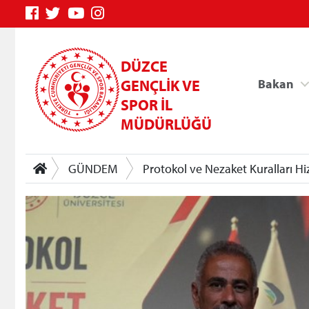
DÜZCE
GENÇLİK VE
Bakan
SPOR İL
MÜDÜRLÜĞÜ
GÜNDEM
Protokol ve Nezaket Kuralları Hiz
Genç Bilgi Sistemi