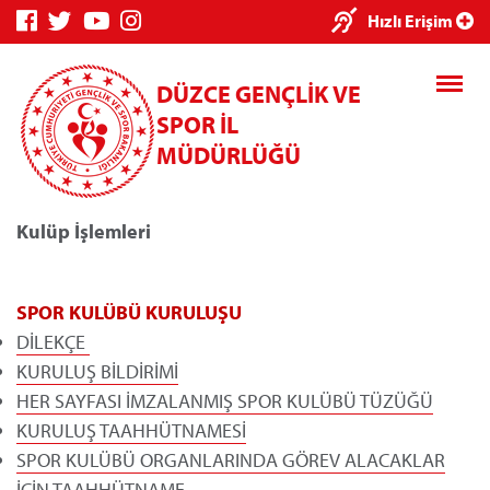
Hızlı Erişim
DÜZCE GENÇLİK VE
SPOR İL
MÜDÜRLÜĞÜ
Kulüp İşlemleri
Genç Bilgi Sistemi
Spor Bilgi Sistemi
SPOR KULÜBÜ KURULUŞU
DİLEKÇE
KURULUŞ BİLDİRİMİ
HER SAYFASI İMZALANMIŞ SPOR KULÜBÜ TÜZÜĞÜ
Kredi/Yurt E-Ödeme
KURULUŞ TAAHHÜTNAMESİ
SPOR KULÜBÜ ORGANLARINDA GÖREV ALACAKLAR
İÇİN TAAHHÜTNAME