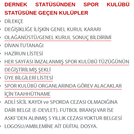
DERNEK STATÜSÜNDEN SPOR KULÜBÜ
STATÜSÜNE GEÇEN KULÜPLER
DİLEKÇE
DEĞİŞİKLİĞE İLİŞKİN GENEL KURUL KARARI
OLAĞANÜSTÜ/GENEL KURUL SONUÇ BİLDİRİMİ
DİVAN TUTANAĞI
HAZİRUN LİSTESİ
HER SAYFASI İMZALANMIŞ SPOR KULÜBÜ TÜZÜĞÜNÜN
DEĞİŞTİRİLMİŞ ŞEKLİ
ÜYE BİLGİLERİ LİSTESİ
SPOR KULÜBÜ ORGANLARINDA GÖREV ALACAKLAR
İÇİN TAAHHÜTNAME
ADLİ SİCİL KAYDI ve SPORDA CEZASI OLMADIĞINA
DAİR BELGE (E-DEVLET). FUTBOL BRANŞI VAR İSE
ASKF’DEN ALINMIŞ 5 YILLIK CEZASI YOKTUR BELGESİ
LOGOSU/AMBLEMİNE AİT DİJİTAL DOSYA.