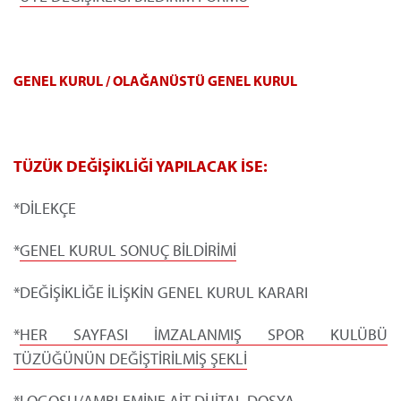
GENEL KURUL / OLAĞANÜSTÜ GENEL KURUL
TÜZÜK DEĞİŞİKLİĞİ YAPILACAK İSE:
*DİLEKÇE
*
GENEL KURUL SONUÇ BİLDİRİMİ
*DEĞİŞİKLİĞE İLİŞKİN GENEL KURUL KARARI
*
HER SAYFASI İMZALANMIŞ SPOR KULÜBÜ
TÜZÜĞÜNÜN DEĞİŞTİRİLMİŞ ŞEKLİ
*LOGOSU/AMBLEMİNE AİT DİJİTAL DOSYA.