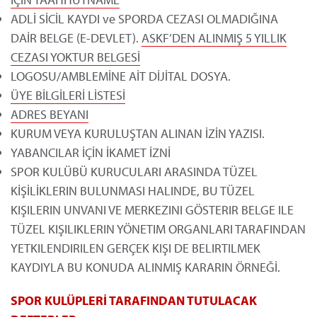
ADLİ SİCİL KAYDI ve SPORDA CEZASI OLMADIĞINA
DAİR BELGE (E-DEVLET).
ASKF’DEN ALINMIŞ 5 YILLIK
CEZASI YOKTUR BELGESİ
LOGOSU/AMBLEMİNE AİT DİJİTAL DOSYA.
ÜYE BİLGİLERİ LİSTESİ
ADRES BEYANI
KURUM VEYA KURULUŞTAN ALINAN İZİN YAZISI.
YABANCILAR İÇİN İKAMET İZNİ
SPOR KULÜBÜ KURUCULARI ARASINDA TÜZEL
KİŞİLİKLERIN BULUNMASI HALINDE, BU TÜZEL
KIŞILERIN UNVANI VE MERKEZINI GÖSTERIR BELGE ILE
TÜZEL KIŞILIKLERIN YÖNETIM ORGANLARI TARAFINDAN
YETKILENDIRILEN GERÇEK KIŞI DE BELIRTILMEK
KAYDIYLA BU KONUDA ALINMIŞ KARARIN ÖRNEĞİ.
SPOR KULÜPLERİ TARAFINDAN TUTULACAK