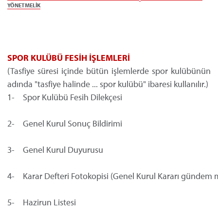
YÖNETMELİK
SPOR KULÜBÜ FESİH İŞLEMLERİ
(Tasfiye süresi içinde bütün işlemlerde spor kulübünün
adında "tasfiye halinde ... spor kulübü" ibaresi kullanılır.)
1-
	Spor Kulübü Fesih Dilekçesi
2-
	Genel Kurul Sonuç Bildirimi
3-
	Genel Kurul Duyurusu
4-
	Karar Defteri Fotokopisi (Genel Kurul Kararı gündem m
5-
	Hazirun Listesi