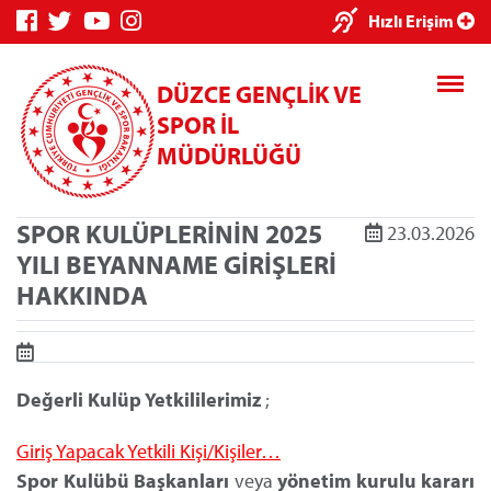
×
Hızlı Erişim
DÜZCE GENÇLİK VE
SPOR İL
MÜDÜRLÜĞÜ
SPOR KULÜPLERİNİN 2025
23.03.2026
Genç Bilgi
Spor Bilgi
Kredi/Yurt
YILI BEYANNAME GİRİŞLERİ
Sistemi
Sistemi
İşlemleri
HAKKINDA
Değerli Kulüp Yetkililerimiz
;
Kredi/Yurt E-
Ödeme
Giriş Yapacak Yetkili Kişi/Kişiler…
Spor Kulübü Başkanları
veya
yönetim kurulu kararı