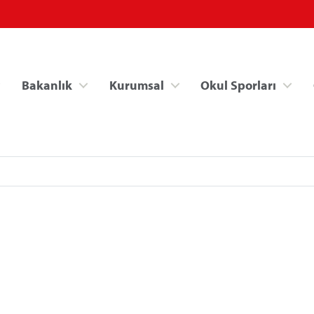
Bakanlık
Kurumsal
Okul Sporları
Spor Bilgi Sistemi
Kredi/Yurt İşlemle