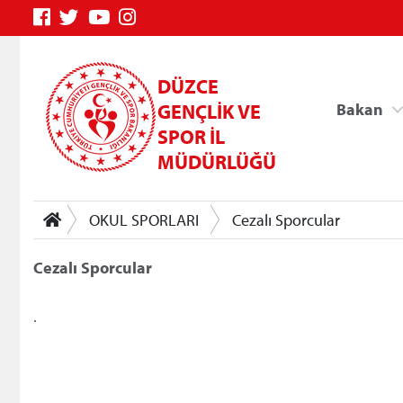
DÜZCE
GENÇLİK VE
Bakan
SPOR İL
MÜDÜRLÜĞÜ
OKUL SPORLARI
Cezalı Sporcular
Cezalı Sporcular
.
Genç Bilgi Sistemi