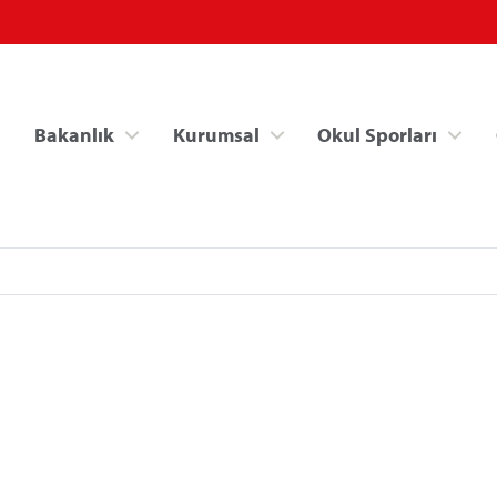
Bakanlık
Kurumsal
Okul Sporları
Spor Bilgi Sistemi
Kredi/Yurt İşlemle