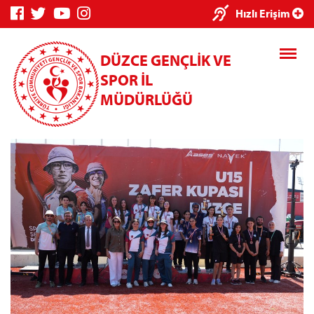
×
Hızlı Erişim
DÜZCE GENÇLİK VE
SPOR İL
MÜDÜRLÜĞÜ
Genç Bilgi
Spor Bilgi
Kredi/Yurt
Sistemi
Sistemi
İşlemleri
Kredi/Yurt E-
Ödeme